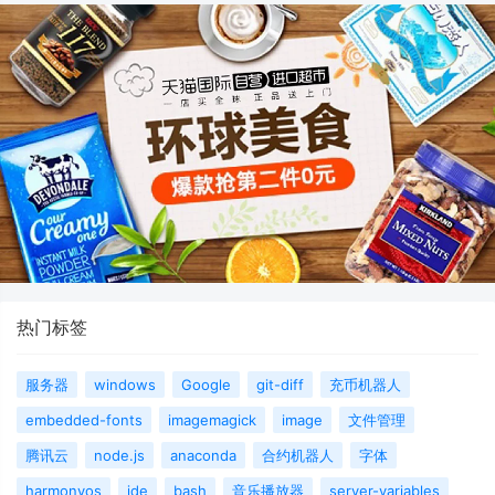
热门标签
服务器
windows
Google
git-diff
充币机器人
embedded-fonts
imagemagick
image
文件管理
腾讯云
node.js
anaconda
合约机器人
字体
harmonyos
ide
bash
音乐播放器
server-variables