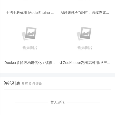
手把手教你用 ModelEngine 打
AI越来越会“造假“，跨模态鉴伪
造“赛博占卜师”：AI 塔罗智能体
为什么正在成为AI时代的新基
(Agent) 开发实战
建？
Docker多阶段构建优化：镜像体
让ZooKeeper跑出高可用:从三节
积从1.2G到80M的瘦身实战
点集群到公网连接测试
评论列表
共有
0
条评论
暂无评论