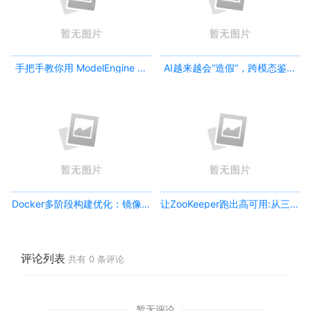
手把手教你用 ModelEngine 打
AI越来越会“造假“，跨模态鉴伪
造“赛博占卜师”：AI 塔罗智能体
为什么正在成为AI时代的新基
(Agent) 开发实战
建？
Docker多阶段构建优化：镜像体
让ZooKeeper跑出高可用:从三节
积从1.2G到80M的瘦身实战
点集群到公网连接测试
评论列表
共有
0
条评论
暂无评论