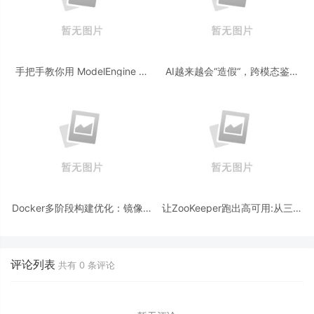
手把手教你用 ModelEngine 打
AI越来越会“造假“，跨模态鉴伪
造“赛博占卜师”：AI 塔罗智能体
为什么正在成为AI时代的新基
(Agent) 开发实战
建？
Docker多阶段构建优化：镜像体
让ZooKeeper跑出高可用:从三节
积从1.2G到80M的瘦身实战
点集群到公网连接测试
评论列表
共有
0
条评论