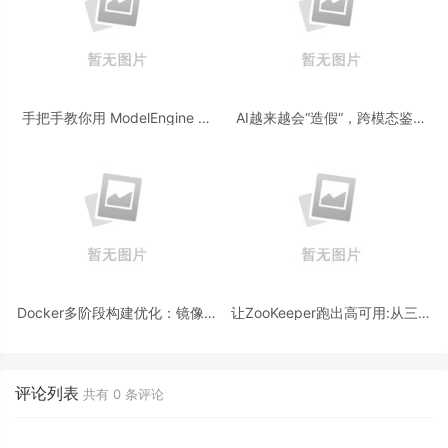
手把手教你用 ModelEngine 打
AI越来越会“造假“，跨模态鉴伪
造“赛博占卜师”：AI 塔罗智能体
为什么正在成为AI时代的新基
(Agent) 开发实战
建？
Docker多阶段构建优化：镜像体
让ZooKeeper跑出高可用:从三节
积从1.2G到80M的瘦身实战
点集群到公网连接测试
评论列表
共有
0
条评论