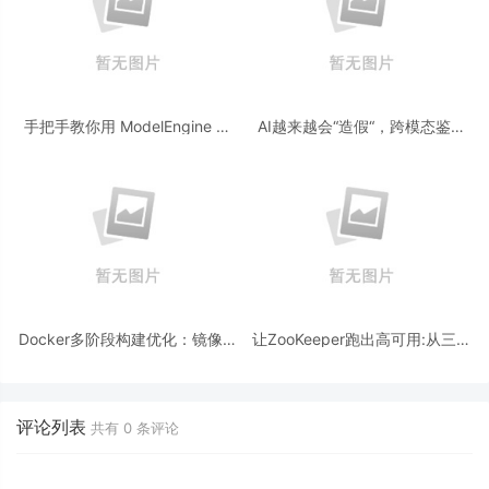
手把手教你用 ModelEngine 打
AI越来越会“造假“，跨模态鉴伪
造“赛博占卜师”：AI 塔罗智能体
为什么正在成为AI时代的新基
(Agent) 开发实战
建？
Docker多阶段构建优化：镜像体
让ZooKeeper跑出高可用:从三节
积从1.2G到80M的瘦身实战
点集群到公网连接测试
评论列表
共有
0
条评论