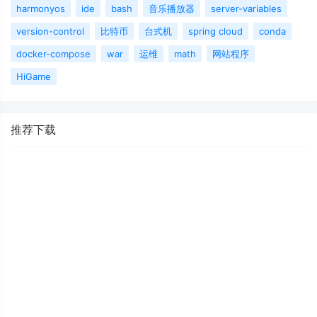
harmonyos
ide
bash
音乐播放器
server-variables
version-control
比特币
台式机
spring cloud
conda
docker-compose
war
运维
math
网站程序
HiGame
推荐下载