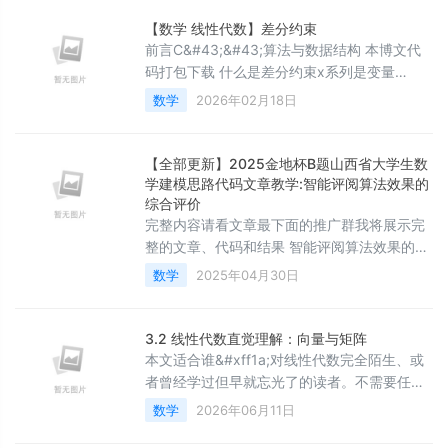
经典问题&#xff0c;通过分析最长递增子序列、
正则表达式匹配等典型案例&#xff0c;深入剖析
【数学 线性代数】差分约束
动态规划的状态定义与转移方程构建思路。
前言C&#43;&#43;算法与数据结构 本博文代
在阅读该文章时最好对基础的动态规划有
码打包下载 什么是差分约束x系列是变量
所了解&#xff0c
&#xff0c;y系列是常量&#xff0c;差分系统由若
数学
2026年02月18日
干如下不等式组成。 x1-x2 &lt;&#61; y1 x2-
x3 &lt;&#61; y2 ⋯ \cdots
【全部更新】2025金地杯B题山西省大学生数
学建模思路代码文章教学:智能评阅算法效果的
综合评价
完整内容请看文章最下面的推广群我将展示完
整的文章、代码和结果 智能评阅算法效果的综
合评价 摘要 随着人工智能技术的快速发展
数学
2025年04月30日
&#xff0c;其在教育领域的应用日益深入
&#xff0c;尤其是在考试评卷方面展现出巨大潜
力。传统评卷方式依赖人工批改主观题
3.2 线性代数直觉理解：向量与矩阵
&#xff0c;效率低且易受主观因素影响。近年来
本文适合谁&#xff1a;对线性代数完全陌生、或
&#xff0c;基于大模型、手写识别和自然语言处
者曾经学过但早就忘光了的读者。不需要任何
理等技术的智能评卷系统取得突破&#xff0c;能
数学背景&#xff0c;只需要知道加法和乘法。目
数学
2026年06月11日
够通过深
标是读完后能看懂&#34;神经网络的本质是矩
阵乘法&#34;这句话的含义。 一、为什么要讲