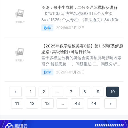
线性代数先说一个不太直觉的事实&#xff1a;向
图论：最小生成树，二分图详细模板及讲解
量和矩阵根本不是AI发明的。它们出现在物
&#x1f3ac; 博主名称&#xff1a;个人主页
理、工程、经济、图形学里&#xff0c;已经有几
&#x1f525; 个人专栏: 《算法通关》&#xff0c;
百年历史了。AI只是这些工具
《Java讲解》 ⛺️心简单&#xff0c;世界就简单
数学
2026年02月12日
序言 来讲一下最小生成树和二分图他们的模板
&#xff0c;因为这也不算难就比较简略 目录 序
言 &#x1f432;最小生成树---Prim算法
【2025年数学建模美赛C题】第1-5问F奖解题
&#x1f432;最小生成树-
思路+高级绘图+可运行代码
基于多模型分析的奥运会奖牌预测与影响因素
研究 解题思路 一、问题重述 二、问题分析
三、模型假设与符号说明 四、数据预处理 五、
数学
2026年01月26日
奖牌榜预测 5.1 基于LSTM长短期记忆循环神
经网络的预测模型的建立 5.2 模型预测结果
六、首枚奖牌预测 6.1 BP神经网络的建立 6.2
«
1
2
...
7
8
9
10
模型预测结果 七、各国奖牌数量与赛事关系模
型的建立与求解 7.1 模型的建立 7.2 赛
11
12
13
...
43
44
»