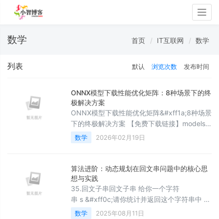
Togg
navig
数学
首页
IT互联网
数学
列表
默认
浏览次数
发布时间
ONNX模型下载性能优化矩阵：8种场景下的终
极解决方案
ONNX模型下载性能优化矩阵&#xff1a;8种场景
下的终极解决方案 【免费下载链接】models A
collection of pre-trained, state-of-the-art
数学
2026年02月19日
models in the ONNX format 项目地址: 引言
&#xff1a;为什么你的模型下载体
算法进阶：动态规划在回文串问题中的核心思
想与实践
35.回文子串回文子串 给你一个字符
串 s &#xff0c;请你统计并返回这个字符串中 回
文子串 的数目。回文字符串 是正着读和倒过来
数学
2025年08月11日