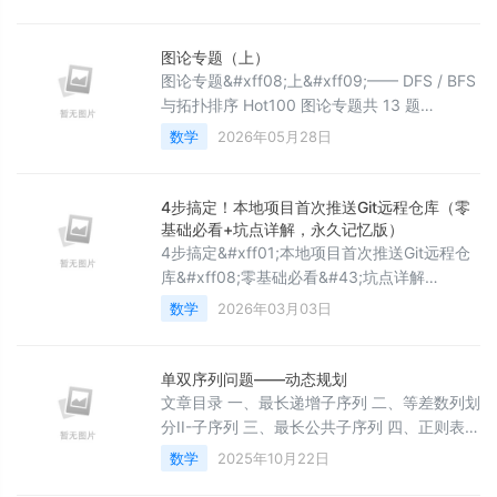
读一样的字符串。子字符串 是字符串中的由连
续字符组成的一个序列。示例 1&#xff1a;输入
&#xff1a; s &#61; “abc” 输出&#xff1a; 3 解释
图论专题（上）
&#xff1a; 三个回文子串: “a”, “b”, “c”示例
图论专题&#xff08;上&#xff09;—— DFS / BFS
2&#xff1a;输入&#xf
与拓扑排序 Hot100 图论专题共 13 题
&#xff0c;本篇覆盖前 5 题&#xff1a;岛屿数量、
数学
2026年05月28日
腐烂的橘子、课程表、实现 Trie 前缀树、岛屿
的最大面积。这几题分别考察 DFS flood fill、
BFS 多源扩散、拓扑排序、前缀树四个核心图
4步搞定！本地项目首次推送Git远程仓库（零
论技巧&#xff0c;是竞赛和面试的高频考点。
基础必看+坑点详解，永久记忆版）
一、前置知识&#xff1
4步搞定&#xff01;本地项目首次推送Git远程仓
库&#xff08;零基础必看&#43;坑点详解
&#xff0c;永久记忆版&#xff09; 摘要&#xff1a;还
数学
2026年03月03日
在为首次推送Git项目发愁&#xff1f;这篇文章用
最清晰的步骤&#43;最常见的坑点&#xff0c;带
你一次性搞定本地项目到GitHub/Gitee/GitLab
单双序列问题——动态规划
的首次推送。无论你是编程新手还是偶尔忘记
文章目录 一、最长递增子序列 二、等差数列划
流程的老手&#xff0c;
分II-子序列 三、最长公共子序列 四、正则表达
式匹配 动态规划是解决复杂算法问题的利
数学
2025年10月22日
器&#xff0c;本文将聚焦于单序列与双序列两类