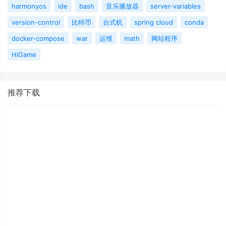
harmonyos
ide
bash
音乐播放器
server-variables
version-control
比特币
台式机
spring cloud
conda
docker-compose
war
运维
math
网站程序
HiGame
推荐下载