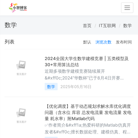
Togg
navig
数学
首页
IT互联网
数学
列表
默认
浏览次数
发布时间
2024全国大学生数学建模竞赛 | 五类模型及
30+常用算法总结
近期多项数学建模竞赛陆续展开
&#xff0c;2024“华数杯”已于8月4日开赛
&#xff0c;题目类型、难度和国赛类似&#xff0c;
数学
2025年05月16日
所以“华数杯”比赛也可作为9月份国赛前的全真
模拟赛。对于首次参赛的数据分析新手
&#xff0c;如何在短时间内提升自己队伍的竞争
【优化调度】基于动态规划求解水库优化调度
力&#xff1f;关键在于掌握常用模型和算法
问题（含水位 库容 总发电流量 发电流量 发电
&#xff0c;并能熟练运用软件工具。数学建模常
量 耗水率）附Matlab代码
✅作者简介&#xff1a;热爱科研的Matlab仿真开
用模型大致可分为五类: 评价模型 预测模型
发者&#xff0c;擅长数据处理、建模仿真、程序