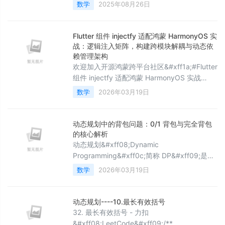
设计、完整代码获取、论文复现及科研仿真。
数学
2025年08月26日
&#x1f34e; 往期回顾关注个人主页
&#xff1a;Matlab科研工作室 &#x1f34a;个人信
条&#xff1a;格物致知,完整Matlab代码及仿真咨
Flutter 组件 injectfy 适配鸿蒙 HarmonyOS 实
询内容私信。 &#x1f525; 内容介绍在水利工程
战：逻辑注入矩阵，构建跨模块解耦与动态依
领域&#xff0c;水库优
赖管理架构
欢迎加入开源鸿蒙跨平台社区&#xff1a;#Flutter
组件 injectfy 适配鸿蒙 HarmonyOS 实战
&#xff1a;逻辑注入矩阵&#xff0c;构建跨模块解
数学
2026年03月19日
耦与动态依赖管理架构前言在鸿蒙
&#xff08;OpenHarmony&#xff09;生态迈向超
大规模应用拆分、涉及数百个独立 Feature 模
动态规划中的背包问题：0/1 背包与完全背包
块与底层硬件服务深度解耦的背景下&#xff0c;
的核心解析
如何实现灵活的“控制反转&#xff
动态规划&#xff08;Dynamic
Programming&#xff0c;简称 DP&#xff09;是算
法设计中一种重要的思想&#xff0c;其核心在于
数学
2026年03月19日
通过拆解问题、定义状态、寻找状态转移规律
&#xff0c;利用子问题的解来高效求解复杂问
题。而背包问题作为动态规划的经典应用场景
动态规划----10.最长有效括号
&#xff0c;尤其是 0/1 背包和完全背包&#xff0c;
32. 最长有效括号 - 力扣
常常是理解 DP 思想的最佳切入点。一、动态
&#xff08;LeetCode&#xff09;/**