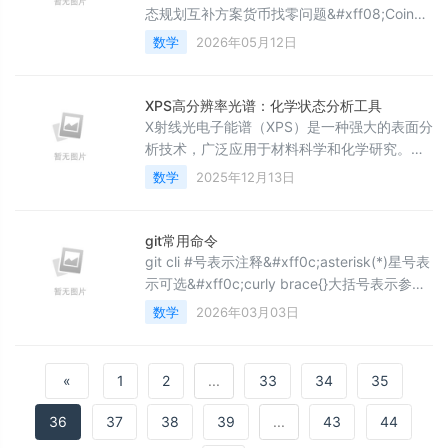
态规划互补方案货币找零问题&#xff08;Coin
Change Problem&#xff09;是算法中的经典优
数学
2026年05月12日
化问题&#xff1a;给定一组货币面值 $S &#61;
{c_1, c_2, \dots, c_n}$&#xff08;其中 $c_i &gt;
0$&#xff09;和一个目标金额 $V$&#xff0c;目
XPS高分辨率光谱：化学状态分析工具
标是找到使用最少硬币数凑出 $V$
X射线光电子能谱（XPS）是一种强大的表面分
析技术，广泛应用于材料科学和化学研究。
XPS不仅可以对元素进行定性和定量分析，还
数学
2025年12月13日
能通过高分辨率光谱提供化学态信息。在锂离
子电池研究中，XPS高分辨率光谱用于分析电
极材料的表面化学态和固体电解质界面相
git常用命令
（SEI）的形成。本文将详细介绍XPS高分辨率
git cli #号表示注释&#xff0c;asterisk(*)星号表
光谱的原理、解析方法及其在实际应用中的重
示可选&#xff0c;curly brace{}大括号表示参数
要性。一、XPS高分辨率光谱的原理XPS高分
配置用户信息git config --global user.name
数学
2026年03月03日
辨率光谱是指通过高分辨率测量
{your name} #to tell git who you are git
config --global user.email {your email} #to
tell git
«
1
2
...
33
34
35
36
37
38
39
...
43
44