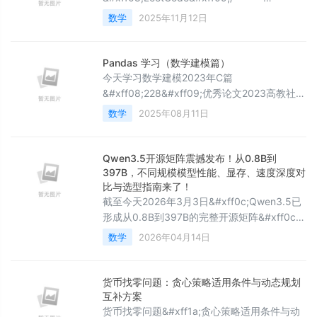
规划的核心&
validLen[]:有效长度,validLen[i]代表,以下标i结
数学
2025年11月12日
尾时连续有效括号长度 初始时全部默认初
始化为0,且i &#61; 0时,必定不存在有效括号,
从1开始 动态规划: 情况一:()()
Pandas 学习（数学建模篇）
以下标1结尾:validLe
今天学习数学建模2023年C篇
&#xff08;228&#xff09;优秀论文2023高教社杯
全国大学生数学建模竞赛C题论文展示
数学
2025年08月11日
&#xff08;C228&#xff09; - 2023C题论文 - 中
国大学生在线
一.pd.DataFramepd.DataFrame() 是 pandas
Qwen3.5开源矩阵震撼发布！从0.8B到
库中用于创建二维表格数据结构
397B，不同规模模型性能、显存、速度深度对
&#xff08;DataFrame&#xff09;的核心函数。它
比与选型指南来了！
截至今天2026年3月3日&#xff0c;Qwen3.5已
的作用是将各种格式的数据
形成从0.8B到397B的完整开源矩阵&#xff0c;
分为轻量稠密
数学
2026年04月14日
&#xff08;0.8B/2B/4B/9B/27B&#xff09;、中型
MoE&#xff08;35B-A3B/122B-
A10B&#xff09;、旗舰MoE&#xff08;397B-
货币找零问题：贪心策略适用条件与动态规划
A17B&#xff09;三大梯队。不同尺度在性能、显
互补方案
存、速度、场景上差异显著&#xff0c;下
货币找零问题&#xff1a;贪心策略适用条件与动