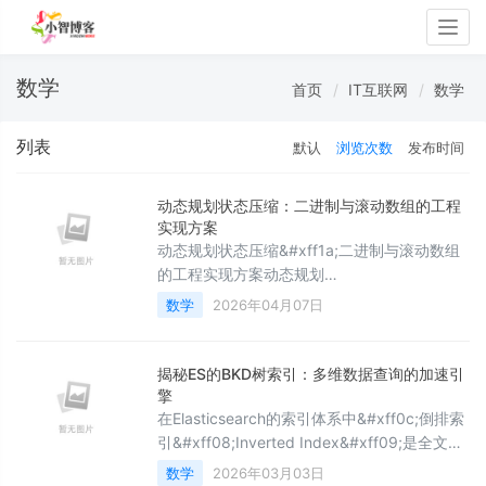
Togg
navig
数学
首页
IT互联网
数学
列表
默认
浏览次数
发布时间
动态规划状态压缩：二进制与滚动数组的工程
实现方案
动态规划状态压缩&#xff1a;二进制与滚动数组
的工程实现方案动态规划
&#xff08;DP&#xff09;是解决优化问题的强大
数学
2026年04月07日
工具&#xff0c;但在处理大规模状态空间时
&#xff0c;空间复杂度可能成为瓶颈。状态压缩
技术通过优化状态表示和存储来减少空间开
揭秘ES的BKD树索引：多维数据查询的加速引
销。其中&#xff0c;二进制状态压缩&#xff08;使
擎
用位运算表示状态&#xff09;和滚动数组
在Elasticsearch的索引体系中&#xff0c;倒排索
&#xff08;仅保留必要状态数据&#xff0
引&#xff08;Inverted Index&#xff09;是全文检
索的基石&#xff0c;但面对数值范围查询、地理
数学
2026年03月03日