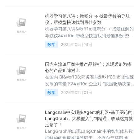
空间搜索等场景时&#xff0c;其性能短板逐渐显
现。例如&#xff0c;当用户需要查询&#34;价格
在1000-5000元之间的商品&#34;或&#34;北
机器学习第八讲：微积分 → 找最优解的导航
京市5公里内的餐厅&#34;时&#xff0c;传统倒排
仪，帮模型快速找到最佳参数
索引需要遍
机器学习第八讲&#xff1a;微积分 → 找最优解的
导航仪&#xff0c;帮模型快速找到最佳参数 资料
取自《零基础学机器学习》。 查看总目录
数学
2025年05月16日
&#xff1a;学习大纲关于DeepSeek本地部署指
南可以看下我之前写的文章
&#xff1a;DeepSeek R1本地与线上满血版部署
国内主流BI厂商主推产品解析：以观远BI为核
&#xff1a;超详细手把手指南 一、爬山GPS导航
心的产品矩阵对比
仪比喻 &#x1f9ed;&#xff08;教材第八章引入案
在国内 BI&#xff08;商务智能&#xff09;市场快速
例1&#xf
发展的背景下&#xff0c;企业对 “数据驱动决策”
的需求推动各厂商形成差异化产品策略 —— 有
数学
2026年02月01日
的聚焦 “低门槛自助分析”&#xff0c;有的主打
“企业级复杂数据处理”&#xff0c;有的侧重 “行业
化解决方案”。其中&#xff0c;观远数据作为
Langchain中实现多Agent的利器-基于图论的️
Gartner 认证的 “中国分析平台代表厂
LangGraph，大模型入门到精通，收藏这篇就
商”&#xff0c;其主推的 “一站式智能分
足够了！
LangGraph的出现LangChain中的智能体从数
据结构的角度来讲等同于一个有向无环图,也就