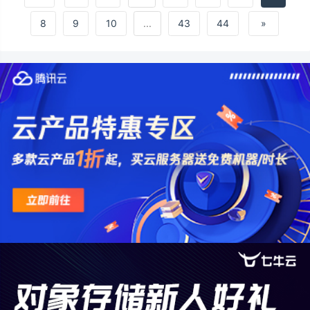
&#xff08;Linear&#xff09;是指量与量之间按比
例、成直线的关系&#xff0c;在数学上可以理解
8
9
10
...
43
44
»
为一阶导