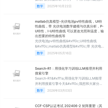
是说,chain在推理过程中无法被循环调用.而尽
数学
2025年10月22日
管AgentExecutor(代理执行器)支持’循环’.但是
缺乏精确控制能力,时常发生失控陷入死循环的
情况.使用代理执行器实现循环调用LLM的能力,
matlab仿真模型-光伏电池pv特性曲线，UI特
其调用过程主要有两步: 通过大模型来决定采取
性曲线，带 光伏电池数学建模与仿真分析，P-
什么行动,使用什么工具,对用户采取输出响应
U特性，I-U特性曲线 可以更改光照和温度，输
出想要的特性曲线等
执行步骤1中的行
光伏电池pv特性曲线&#xff0c;UI特性曲线
&#xff0c;matlab仿真模型&#xff0c;带 光伏电
池数学建模与仿真分析&#xff0c;P 文章目录 光
数学
2025年05月16日
伏电池数学模型 MATLAB 仿真代码 代码解释
运行与测试 光伏电池数学模型 MATLAB 仿真
代码 代码解释 运行与测试 光伏电池数学模型
Search-R1：用强化学习训练LLM推理并利用
MATLAB 仿真代码 代码解释 运行与测试 为了
搜索引擎
模拟光伏电池
Search-R1&#xff1a;用强化学习训练LLM推理
并利用搜索引擎今天&#xff0c;我想和大家分享
一篇发表于COLM 2025会议的论文&#xff1a;
数学
2026年03月03日
《Search-R1: Training LLMs to Reason and
Leverage Search Engines with
Reinforcement Learning》。这篇论文由来自
CCF-CSP认证考试 202406-2 矩阵重塑（其