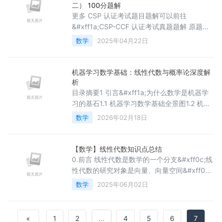
伊利诺伊大学、麻省大学安姆斯特分校和G
二） 100分题解
更多 CSP 认证考试题目题解可以前往
&#xff1a;CSP-CCF 认证考试真题题解 原题链
接&#xff1a; 202406-2 矩阵重塑&#xff08;其二
数学
2025年04月22日
&#xff09;时间限制&#xff1a; 1.0 秒 空间限制
&#xff1a; 512 MiB 题目背景矩阵转置操作是将
矩阵的行和列交换的过程。在转置过程中
机器学习数学基础：线性代数与概率论深度解
&#xff0c;原矩阵
析
目录摘要1 引言&#xff1a;为什么数学是机器学
习的基石1.1 机器学习数学基础全景图1.2 机器
学习数学架构图2 线性代数深度解析2.1 矩阵运
数学
2026年02月18日
算原理与实现2.1.1 核心矩阵操作2.1.2 矩阵运算
架构图2.2 线性代数在机器学习中的应用2.2.1
主成分分析(PCA)实现3 概率论与统计基础3.1
【数学】线性代数知识点总结
概率分布与贝叶斯理论3.1.1 核心概率分布实现
0.前言 线性代数是数学的一个分支&#xff0c;线
3.2 统计推断与假设检验3.2.1 完整统
性代数的研究对象是向量、向量空间&#xff08;
又称线性空间&#xff09;&#xff0c;线性变换和有
数学
2025年06月02日
限维的线性方程组。即线性代数主要处理线性
关系问题&#xff0c;线性关系即数学对象之间的
关系是以一次形式来表达的。 线性
«
1
2
...
4
5
6
7