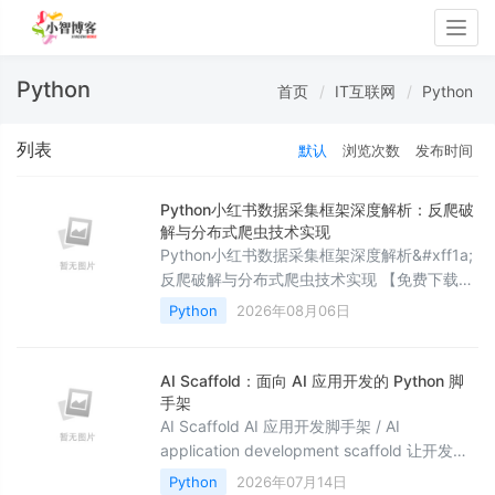
Togg
navig
Python
首页
IT互联网
Python
列表
默认
浏览次数
发布时间
Python小红书数据采集框架深度解析：反爬破
解与分布式爬虫技术实现
Python小红书数据采集框架深度解析&#xff1a;
反爬破解与分布式爬虫技术实现 【免费下载链
接】xhs 基于小红书 Web 端进行的请求封装。
Python
2026年08月06日
项目地址: 小红书作为中国领先的社交电商平台
&#xff0c;其数据采集面临着复杂的反爬机制挑
战。本文
AI Scaffold：面向 AI 应用开发的 Python 脚
手架
AI Scaffold AI 应用开发脚手架 / AI
application development scaffold 让开发者
用 10 分钟启动一个可运行的 AI 应用项目
Python
2026年07月14日