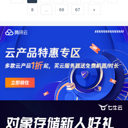
8
...
66
67
»