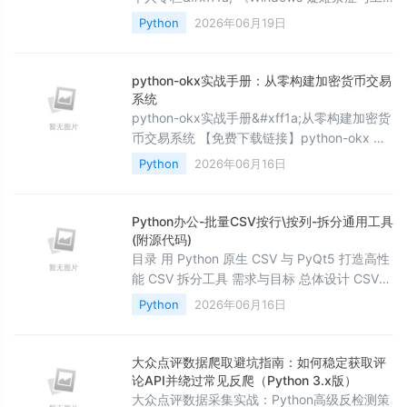
单复盘案例库》 《Sysinternals实战教程》
Python
2026年06月19日
《WINDOWS教程》 《Windows
PowerShell 实战》 《IOS插件分析测试》
《超简单&#xff1a;用Python让Excel飞起来》
python-okx实战手册：从零构建加密货币交易
&#x1f31f; 让
系统
python-okx实战手册&#xff1a;从零构建加密货
币交易系统 【免费下载链接】python-okx 项
目地址: 还在为复杂的加密货币API集成而头疼
Python
2026年06月16日
吗&#xff1f;想用Python快速搭建自己的量化交
易系统&#xff1f;今天带你深度解析python-okx
库&#xff0c
Python办公-批量CSV按行\按列-拆分通用工具
(附源代码)
目录 用 Python 原生 CSV 与 PyQt5 打造高性
能 CSV 拆分工具 需求与目标 总体设计 CSV
拆分核心逻辑 1. 统一设置与结果模型 2. 按行
Python
2026年06月16日
拆分 按固定行数 按唯一列值 3. 按列拆分与二
次按行 4. 文件名安全与序号格式 GUI 设计与
交互流 1. 文件选择与拖拽 2. 模式切换 3. 参数
大众点评数据爬取避坑指南：如何稳定获取评
联动与列名读取 4. 输出配置与命名规
论API并绕过常见反爬（Python 3.x版）
大众点评数据采集实战：Python高级反检测策