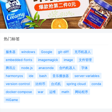
热门标签
服务器
windows
Google
git-diff
充币机器人
embedded-fonts
imagemagick
image
文件管理
腾讯云
node.js
anaconda
合约机器人
字体
harmonyos
ide
bash
音乐播放器
server-variables
version-control
比特币
台式机
spring cloud
conda
docker-compose
war
运维
math
网站程序
HiGame