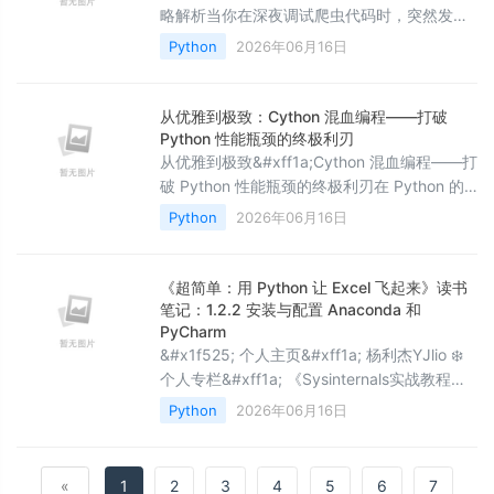
略解析当你在深夜调试爬虫代码时，突然发现
连续20次请求都返回了空数据——这不是网络
Python
2026年06月16日
故障，而是触发了平台的反爬机制。本文将分
享一套经过实战检验的解决方案，帮助你在合
规前提下提升数据采集效率。1. 移动端API的逆
从优雅到极致：Cython 混血编程——打破
向工程实战大众点评的移动端
Python 性能瓶颈的终极利刃
API（mapi.dianping.com）相比网页端具有更
从优雅到极致&#xff1a;Cython 混血编程——打
简洁的数据结构和相对宽松的风控策略。通过
破 Python 性能瓶颈的终极利刃在 Python 的
抓包分析可以发现，
世界里&#xff0c;我们习惯了它的温柔与优雅。
Python
2026年06月16日
只需寥寥数行代码&#xff0c;就能构建出复杂的
Web 应用或是精密的数据模型。但作为一名在
开发一线摸爬滚打多年的老兵&#xff0c;我深知
《超简单：用 Python 让 Excel 飞起来》读书
这种“优雅”背后隐藏的代价——性能。你是否
笔记：1.2.2 安装与配置 Anaconda 和
曾看着进度条缓慢挪动而心急如焚&#xff1f;是
PyCharm
&#x1f525; 个人主页&#xff1a; 杨利杰YJlio ❄️
否在处
个人专栏&#xff1a; 《Sysinternals实战教程》
《Windows PowerShell 实战》 《WINDOWS
Python
2026年06月16日
教程》 《IOS教程》 《微信助手》 《锤子助
手》 《Python》 《Kali Linux》
«
1
2
3
4
5
6
7