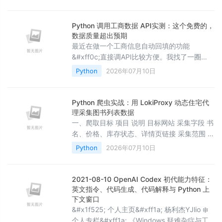
&#xff0c;而不是从零搭建模型调用、工作流、
配置、日志、数据库和工具集成。 Start a
runnable AI application in 10 minutes,
Python 调用工商数据 API实测：这个免费的，
without rebuilding mod
数据质量超出预期
最近在做一个工商信息自动回填的功能
&#xff0c;直接调API比较方便。我找了一圈
&#xff0c;发现一个非常省心的企业数据
Python
2026年07月10日
API&#xff0c;不仅免费&#xff0c;数据质量还出
乎意料地好。分享给同样在找这类接口的朋
友。 点击了解更多注册就送1000次免费调用
Python 爬虫实战：用 LokiProxy 动态住宅代
其他企业数据的服务商也有试用&#xff0c;但都
理采集图书列表数据
抠抠搜搜的。这家的免费额度给得很足
一、爬取目标 项目 说明 目标网站 采集字段 书
&#xff0c;而且不会卡你&#xff1a;
名、价格、库存状态、详情页链接 采集范围 全
站 50 页图书列表 输出格式 books.csv 点击体
Python
2026年07月10日
验#xff0c;无登录、无验证码&#xff0c;页面结构
稳定。
2021-08-10 OpenAI Codex 初代能力特征：
英文指令、代码生成、代码解释与 Python 上
下文窗口
&#x1f525; 个人主页&#xff1a; 杨利杰YJlio ❄️
个人专栏&#xff1a; 《Windows 疑难杂症与工