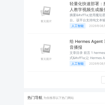
轻量化快速部署：魔
人教学视频生成服
摘要&#xff1a;使用魔
台。该平台支持纯文本输入&#x
分钟生成1分半视频&#x
人工智能
2026年08
&#xff0c;Digital human 
给 Hermes Ag
音播报
文章目录 前言 1 hermes-web-ui 是什么&#xff1f; 2 开始安装hermes-web-ui 2.1 推荐方
式&#xff1a;让 Hermes A
手体验 4 使用 cpolar 实现公网访问 4.1 什么是cpolar? 4.
人工智能
2026年08
we
热门导航
为你推荐以下热门网站