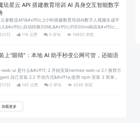
珐星云 API 搭建教育培训 AI 具身交互智能数字
务
珐星云参数流API&#xff0c;2小时搭建教育培训AI数字人视频生成平
ff0c;自动转换SSML&#xff0c;约500ms响应&#xff0c;3
ff0c;低成本、可规模化。作为具身交互智能的重要应用场景
月07日
118 点赞
0
评论
16820 浏览
video generation technology provide
ent 装上“眼睛”：本地 AI 助手秒变公网可管，还能语
gent 自己安装 2.2 手动方式&#xff1a;使用 npm 安装 3 简单上
2 安装cpolar 4.3 注册及登录
月07日
145 点赞
0
评论
3249 浏览
加载更多