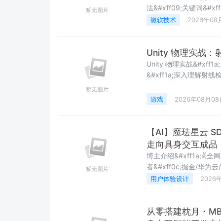
法&#xff09;关键词&#x
店无法下载应用、GPT C
微软技术
2026年08
Codex&#xff0c;
&#xff
Unity 物理实
Unity 物理实战&#xf
&#xff1a;深入理解射
握关键技术要点&#xff
路教程》Unity 物理系统进
游戏
2026年08月08
了&#3
【AI】魔珐星云 SD
走向具身交互成品
博主介绍&#xff1a;✌全
者&#xff0c;掘金/华为云
围&#xff1a;SpringBo
用户体验设计
2026
MySQL、Postgr
从零搭建枕月・M