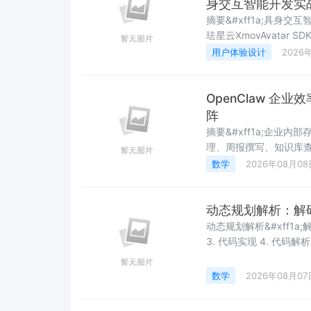
身交互智能开发实
摘要&#xff1a;具身交
珐星云XmovAvatar 
向MBTI性格分析场景
用户体验设计
2026
章涵盖环境搭建、SDK
&#xff0c;并深入解析
OpenClaw 企业
阵
摘要&#xff1a;企业内
理、周报撰写、知识库查询和
&#xff0c;系统讲解如
数学
2026年08月08
总、知识库 RAG、审批
计、精简代码实现和落
动态规划解析：解
动态规划解析&#xff1a;解码方法问题 1. 问题描述 2. 解题思
3. 代码实现 4. 代码解析 4.1 初始化检查 4.2 DP数组初始化 4.3 状态转移 5. 复杂
析 6. 测试用例 7. 关键点总结 8. 扩展思考 &#x1f3
&#xff0c;收藏不迷路&#x
数学
2026年08月07