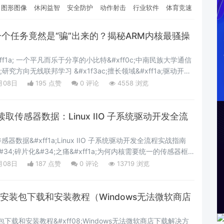
图形图像
休闲益智
安全防护
动作射击
行业软件
体育竞速
S第一个任务竟然是“骗”出来的？揭秘ARM内核最骚操
#xff1a; 一个平凡而乐于分享的小比特&#xff0c;中南民族大学通信
;研究方向无线联邦学习 &#x1f3ac;擅长领域&#xff1a;驱动开发
&#xff0c;BSP开发 ❄️作者主页&#xff1a;一个平凡而乐于分享的
月08日
195 点赞
0
评论
4558 浏览
栏&#xff1a;操作系统&#xff0c;本专栏为讲解各操
传感器数据：Linux IIO 子系统驱动开发全流
数据&#xff1a;Linux IIO 子系统驱动开发全流程实战指南
4;碎片化&#34;之痛&#xff1a;为何内核需要统一的传感器框
在大量传感器外设——加速度计、陀螺仪、ADC、温度传感器、光传
月08日
187 点赞
0
评论
13719 浏览
的 SoC 平台上都有不同的驱动实现方式。在 IIO 子系统出现
驱动要么混在 m
ows版安装包下载和安装教程（Windows无法微软商店
安装包下载和安装教程&#xff08;Windows无法微软商店下载解决方