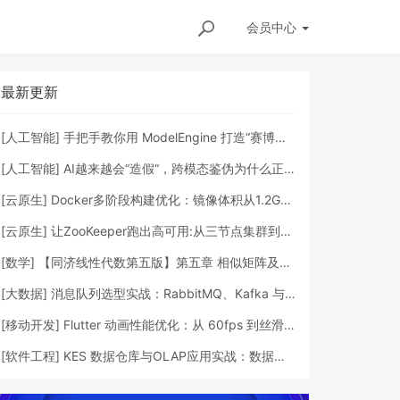
会员
中心
最新更新
[
人工智能
]
手把手教你用 ModelEngine 打造“赛博占卜师”：AI 塔罗智能体 (Agent) 开发实战
[
人工智能
]
AI越来越会“造假“，跨模态鉴伪为什么正在成为AI时代的新基建？
[
云原生
]
Docker多阶段构建优化：镜像体积从1.2G到80M的瘦身实战
[
云原生
]
让ZooKeeper跑出高可用:从三节点集群到公网连接测试
[
数学
]
【同济线性代数第五版】第五章 相似矩阵及二次型
[
大数据
]
消息队列选型实战：RabbitMQ、Kafka 与 Redis Streams 的工程权衡
[
移动开发
]
Flutter 动画性能优化：从 60fps 到丝滑体验的工程化调优
R智能炒币机器人：跪着赚钱赚不到，你可以试试躺着
[
软件工程
]
KES 数据仓库与OLAP应用实战：数据分析、聚合查询与性能优化