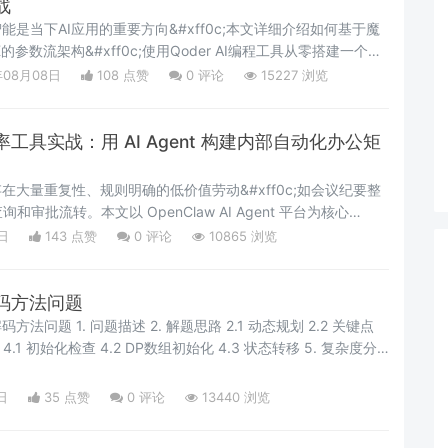
战
互智能是当下AI应用的重要方向&#xff0c;本文详细介绍如何基于魔
SDK的参数流架构&#xff0c;使用Qoder AI编程工具从零搭建一个面
的具身交互智能数字人应用——枕月・MBTI人格类型分析师。文
年08月08日
108 点赞
0
评论
15227 浏览
配置、LLM大模型对接、ASR语音识别集成等完整开发流程
流式对话、首句即
效率工具实战：用 AI Agent 构建内部自动化办公矩
部存在大量重复性、规则明确的低价值劳动&#xff0c;如会议纪要整
审批流转。本文以 OpenClaw AI Agent 平台为核心
何用 Skill 体系构建内部效率工具矩阵。文章覆盖会议纪要、周报汇
日
143 点赞
0
评论
10865 浏览
自动化、数据看板五大核心场景&#xff0c;每个场景均给出架构设
地踩坑经验
码方法问题
路 2.1 动态规划 2.2 关键点
度分
3a;The Begin&#x1f33a;点点关注
1f
日
35 点赞
0
评论
13440 浏览