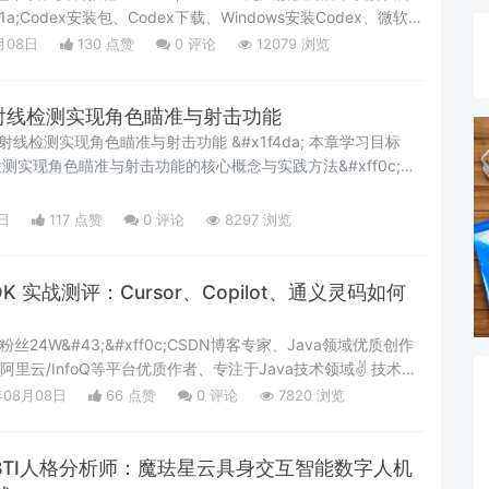
ff1a;Codex安装包、Codex下载、Windows安装Codex、微软商
odex 安装教程 前言最近在折腾 GPT 官方推出的
月08日
130 点赞
0
评论
12079 浏览
准备在 Windows 电脑上体验一下本地客户端。 结果第一步就被卡住
战：射线检测实现角色瞄准与射击功能
f1a;射线检测实现角色瞄准与射击功能 &#x1f4da; 本章学习目标
线检测实现角色瞄准与射击功能的核心概念与实践方法&#xff0c;掌
0c;了解实际应用场景与最佳实践。本文属于《Unity工程师成长之
阶篇&#xff08;第七篇&#xff09;。 在上一章&#xff0c;我们学习
日
117 点赞
0
评论
8297 浏览
K 实战测评：Cursor、Copilot、通义灵码如何
网粉丝24W&#43;&#xff0c;CSDN博客专家、Java领域优质创作
/阿里云/InfoQ等平台优质作者、专注于Java技术领域✌ 技术范
ot、SpringCloud、Vue、SSM、HTML、Nodejs、Python、
年08月08日
66 点赞
0
评论
7820 浏览
eSQL、大数据、物联网、机器学习等设计与开发
BTI人格分析师：魔珐星云具身交互智能数字人机