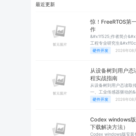
最近更新
惊！FreeRTO
作
&#x1f525;作者简介&
工程专业研究生&#xff0c
&#xff0c;嵌入式软件开发
硬件开发
2026年08
小比特的个人主页 ✨收录专
从设备树到用户态读取
程实战指南
从设备树到用户态读取传感器
一、工业传感器驱动的&#3
架Linux 内核中存
硬件开发
2026年08
感器——每种传感器在不同
之前&#xff0c;传感器
Codex wind
下载解决方法）
Codex windows版