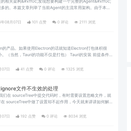
关的相关架构&#xff0c;发现想要构建一个完整的Agent&#xff0c;
多的。本篇文章列举了当前Agent的主流常用架构。由于本人
xff0c;如有不足&#xff0c;感谢指正&#xff01;部分内容参考了
ReactAgent该架构模仿人类人类思考的思维方式&#xff0c;让LLM每
6年08月07日
101 点赞
0
评论
2111 浏览
tron的产品。如果使用Electron的话就知道Electron打包体积很
小。（当然，Tauri的功能不仅是打包） Tauri的安装 前提条件
npm （NPM和NodeJS的安装方法请见百度） 安装 下载
/2022（2013以上的版本就可以） Visual Studi
月07日
41 点赞
0
评论
1325 浏览
e设置ignore文件不生效的处理
开发中我们在 sourceTree中提交代码时，有时需要设置忽略文件，就
 sourceTree中做了设置却不起作用，今天就来讲讲如何解决
的问题。 今天涉及知识点有： .gitignore 文件位置
 sourceTree解决ignore文件不生效的问题 .gitignore
月07日
192 点赞
0
评论
8034 浏览