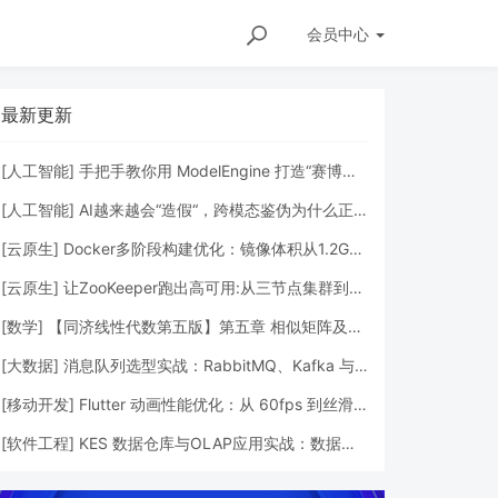
会员
中心
最新更新
[
人工智能
]
手把手教你用 ModelEngine 打造“赛博占卜师”：AI 塔罗智能体 (Agent) 开发实战
[
人工智能
]
AI越来越会“造假“，跨模态鉴伪为什么正在成为AI时代的新基建？
[
云原生
]
Docker多阶段构建优化：镜像体积从1.2G到80M的瘦身实战
[
云原生
]
让ZooKeeper跑出高可用:从三节点集群到公网连接测试
[
数学
]
【同济线性代数第五版】第五章 相似矩阵及二次型
[
大数据
]
消息队列选型实战：RabbitMQ、Kafka 与 Redis Streams 的工程权衡
[
移动开发
]
Flutter 动画性能优化：从 60fps 到丝滑体验的工程化调优
R智能炒币机器人：跪着赚钱赚不到，你可以试试躺着
[
软件工程
]
KES 数据仓库与OLAP应用实战：数据分析、聚合查询与性能优化