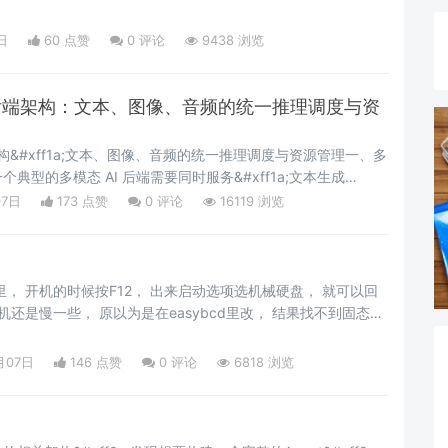
create in 2022/6/15 11:39 */ public class VisibilityDemo { pub
日
60 点赞
0
评论
9438 浏览
的后端架构：文本、图像、音频的统一推理调度与资
架构&#xff1a;文本、图像、音频的统一推理调度与资源管理一、多
典型的多模态 AI 后端需要同时服务&#xff1a;文本生成
&#xff09;、图像理解&#xff08;LLaVA 13B&#xff09;、语音识别
07日
173 点赞
0
评论
16119 浏览
rge-v3&#xff09;、文本到语音&#xff08;Bark/VI
里， 开机的时候按F12， 出来启动选项选机械硬盘， 就可以回
开机还是慢一些， 原以为是在easybcd里改， 结果找不到固态硬
id分区， 大概是要装一个efi的启动编辑， 到bios里看了下启动选
顺序， 从7回到10要检查硬盘， 这个比较讨厌， 以前Ubuntu
月07日
146 点赞
0
评论
6818 浏览
dows也不