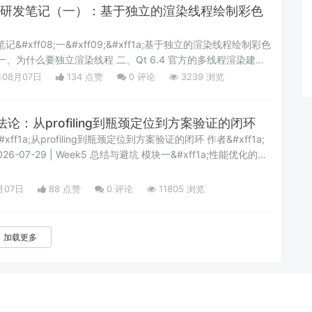
戏引擎研发笔记（一）：基于独立的渲染线程绘制彩色
记&#xff08;一&#xff09;&#xff1a;基于独立的渲染线程绘制彩色
reen 4.3
年08月07日
134 点赞
0
评论
3239 浏览
CMake 与部署 五、踩坑记录 5.1 界面闪烁 5
论：从profiling到瓶颈定位到方案验证的闭环
f1a;从profiling到瓶颈定位到方案验证的闭环 作者&#xff1a;
2026-07-29 | Week5 总结与避坑 模块一&#xff1a;性能优化的科
化失败了&#xff1f;性能优化最大的误区是&#34;凭感觉优化
直觉猜测瓶颈在哪里&#xff0c;然后花大量时间优化。结果可能是
月07日
88 点赞
0
评论
11805 浏览
加载更多