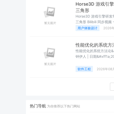
Horse3D 游
三角形
Horse3D 游戏引擎研发笔
三角形 Bilibili 同步视频 一、为什么要独立渲染线程 二、Qt 6.4 官方的多线程渲染建议
三、项目结构 四、核心实现 4.1 渲染线程 RenderThread 4.2 显示端 ISc
用户体验设计
2026
性能优化的系统方法
性能优化的系统方法论&#xf
钟伊人 | 日期&#xff1a;
学方法为什么大多数性能优
&#34;。开发者往往凭
软件工程
2026年08
优化
热门导航
为你推荐以下热门网站