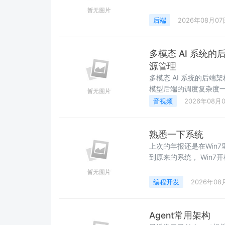
后端
2026年08月07
多模态 AI 系统
源管理
多模态 AI 系统的后端
模型后端的调度复杂度一个
&#xff08;LLaMA 70B
音视频
2026年08月
&#xff08;Whisper La
熟悉一下系统
上次的年报还是在Win7
到原来的系统， Win7
盘， 那个是uefi的gu
项， 可以调整两个硬盘的
编程开发
2026年08
双系统会出现， 都是Win
Agent常用架构