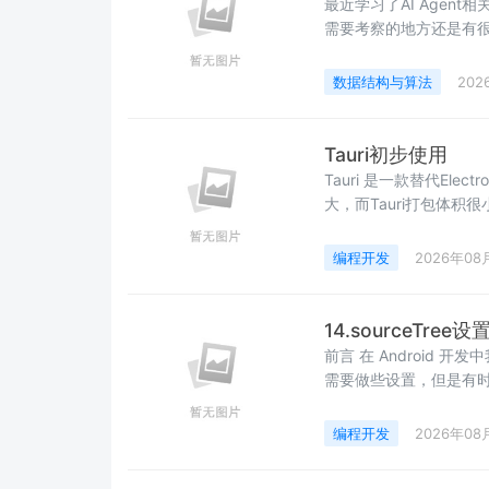
最近学习了AI Agent相
需要考察的地方还是有很
技术以及当前AI发展太快&#
Hollis的AI课程。1、
数据结构与算法
202
一步进行
Tauri初步使用
Tauri 是一款替代Elec
大，而Tauri打包体积很
已经安装NodeJS 已经安装
Visual Studio 2019
编程开发
2026年08
14.sourceTre
前言 在 Android 
需要做些设置，但是有时在
sourceTree设置忽略文件却失效
.gitignore 文件基本配置
编程开发
2026年08