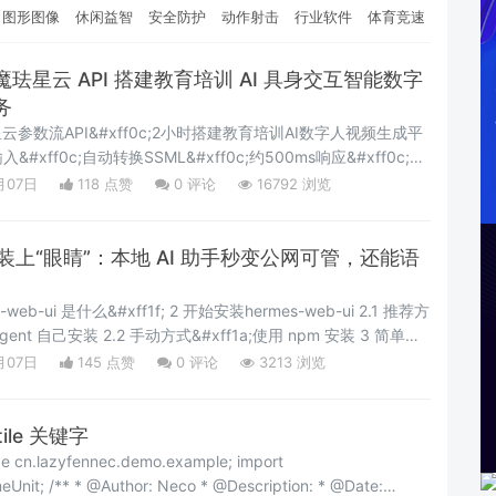
图形图像
休闲益智
安全防护
动作射击
行业软件
体育竞速
珐星云 API 搭建教育培训 AI 具身交互智能数字
务
珐星云参数流API&#xff0c;2小时搭建教育培训AI数字人视频生成平
ff0c;自动转换SSML&#xff0c;约500ms响应&#xff0c;3
ff0c;低成本、可规模化。作为具身交互智能的重要应用场景
月07日
118 点赞
0
评论
16792 浏览
video generation technology provide
ent 装上“眼睛”：本地 AI 助手秒变公网可管，还能语
gent 自己安装 2.2 手动方式&#xff1a;使用 npm 安装 3 简单上
2 安装cpolar 4.3 注册及登录
月07日
145 点赞
0
评论
3213 浏览
tile 关键字
azyfennec.demo.example; import
ription: * @Date: