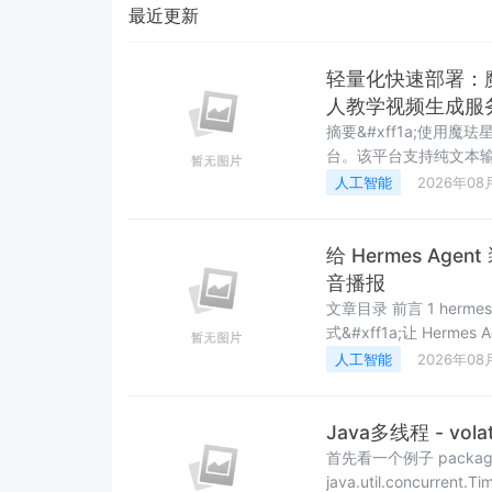
最近更新
轻量化快速部署：魔
人教学视频生成服
摘要&#xff1a;使用魔
台。该平台支持纯文本输入&#x
分钟生成1分半视频&#x
人工智能
2026年08
&#xff0c;Digital human 
给 Hermes Ag
音播报
文章目录 前言 1 hermes-web-ui 是什么&#xff1f; 2 开始安装hermes-web-ui 2.1 推荐方
式&#xff1a;让 Hermes A
手体验 4 使用 cpolar 实现公网访问 4.1 什么是cpolar? 4.
人工智能
2026年08
we
Java多线程 - vola
首先看一个例子 package cn.l
java.util.concurrent.TimeUnit; /** * @Author: Neco * @Desc